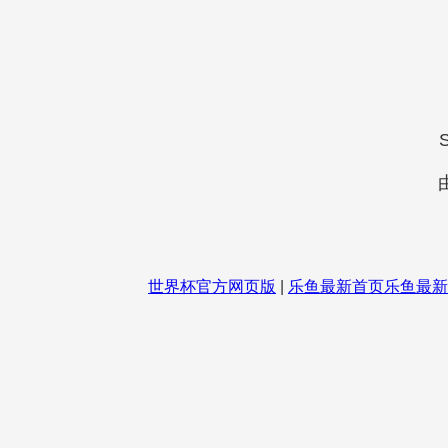
S
世界杯官方网页版
|
乐鱼最新首页乐鱼最新