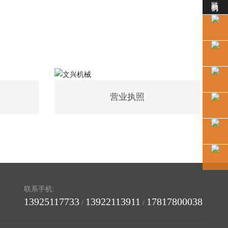
营业执照
联系手机:
13925117733
13922113911
17817800038
/
/