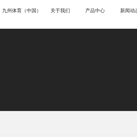
九州体育（中国）
关于我们
产品中心
新闻动